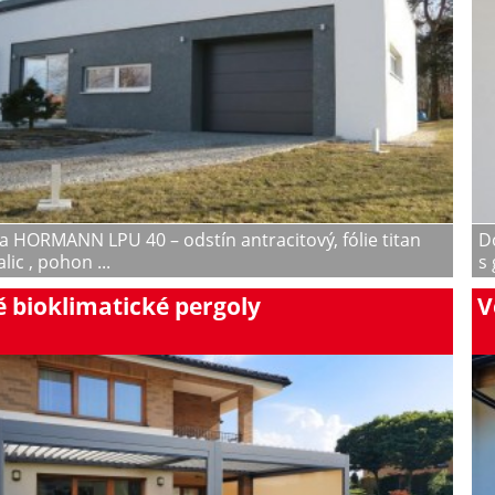
a HORMANN LPU 40 – odstín antracitový, fólie titan
D
lic , pohon ...
s 
 bioklimatické pergoly
V