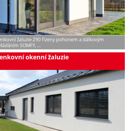
enkovní žaluzie Z90 řízeny pohonem a dálkovým
ládáním SOMFY, ...
enkovní okenní žaluzie