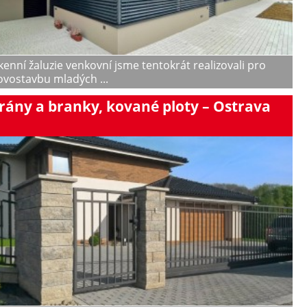
enní žaluzie venkovní jsme tentokrát realizovali pro
ovostavbu mladých ...
rány a branky, kované ploty – Ostrava