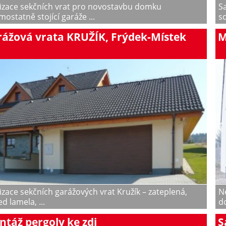
izace sekčních vrat pro novostavbu domku
S
mostatně stojící garáže ...
sc
ážová vrata KRUŽÍK, Frýdek-Místek
M
izace sekčních garážových vrat Kružík – zateplená,
N
ed lamela, ...
d
táž pergoly ke zdi
S