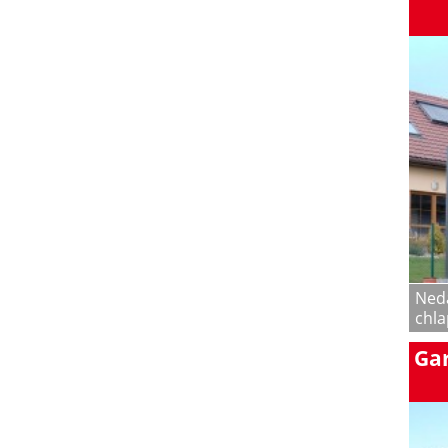
Neda
chla
Ga