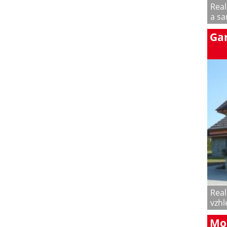
Real
a sa
Gar
Real
vzhl
Mon