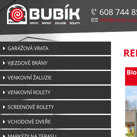
608 744 8
info@bubik-vrat
GARÁŽOVÁ VRATA
RE
VJEZDOVÉ BRÁNY
Bio
VENKOVNÍ ŽALUZIE
VENKOVNÍ ROLETY
SCREENOVÉ ROLETY
VCHODOVÉ DVEŘE
MARKÝZY NA TERASU