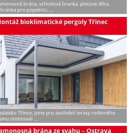
amonosná brána, vchodová branka, plotové dílce,
hránka pro popelnici. ...
ontáž bioklimatické pergoly Třinec
edaleko Třince, jsme pro zastínění terasy rodinného
omu montovali ...
amonosná brána ze svahu – Ostrava