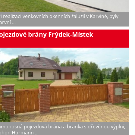
i realizaci venkovních okenních žaluzií v Karviné, byly
první ...
ojezdové brány Frýdek-Místek
amonosná pojezdová brána a branka s dřevěnou výplní,
ohon Hormann ...