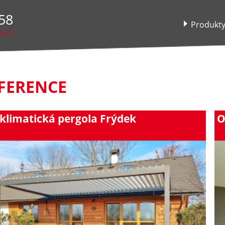
58
Produkt
a.cz
FERENCE
klimatická pergola Frýdek
O