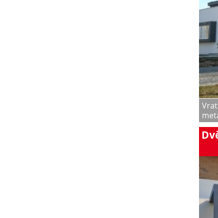
Vrat
meta
Dvě