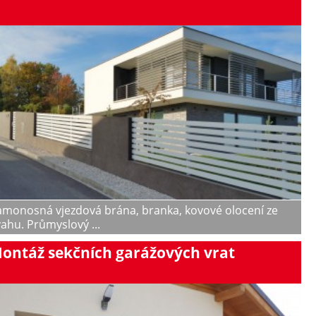
amonosná vjezdová brána, branka, kovové olocení ze
ahu. Průmyslový ...
ontáž sekčních garážových vrat