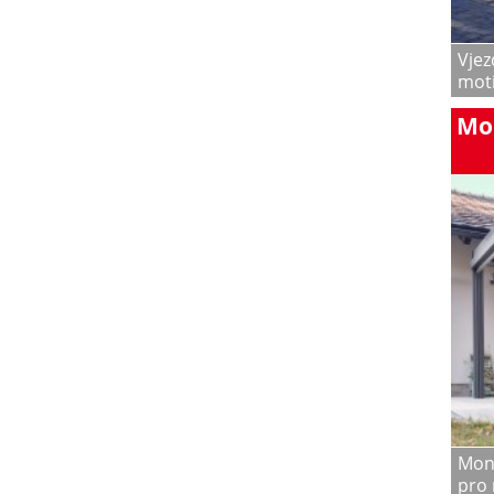
Vjez
mot
Mon
Mont
pro 