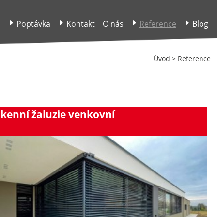
y
Poptávka
Kontakt
O nás
Reference
Blog
Úvod
>
Reference
kenní žaluzie venkovní