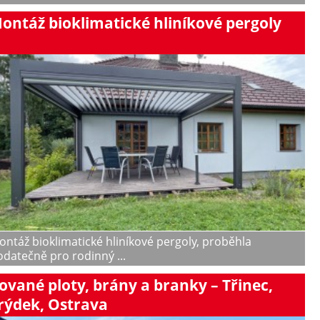
ontáž bioklimatické hliníkové pergoly
ntáž bioklimatické hliníkové pergoly, proběhla
datečně pro rodinný ...
ované ploty, brány a branky – Třinec,
rýdek, Ostrava