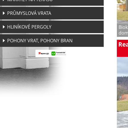
PRŮMYSLOVÁ VRATA
HLINÍKOVÉ PERGOLY
Biok
domk
POHONY VRAT, POHONY BRAN
Rea