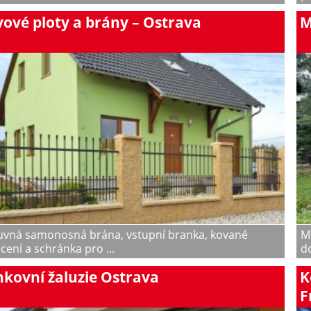
ové ploty a brány – Ostrava
M
uvná samonosná brána, vstupní branka, kované
Mo
cení a schránka pro ...
do
kovní žaluzie Ostrava
K
F