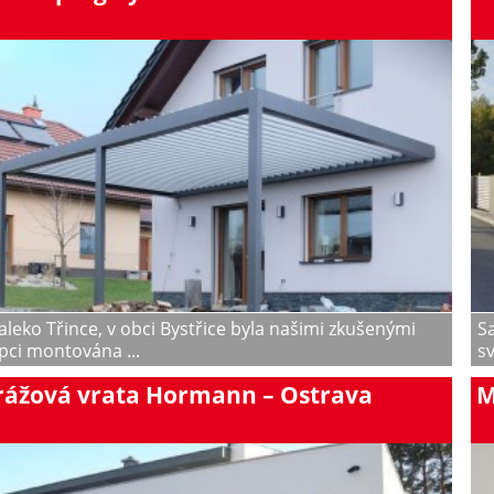
leko Třince, v obci Bystřice byla našimi zkušenými
S
pci montována ...
sv
rážová vrata Hormann – Ostrava
M