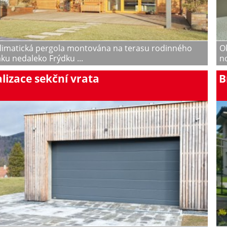
limatická pergola montována na terasu rodinného
Ok
u nedaleko Frýdku ...
n
lizace sekční vrata
B