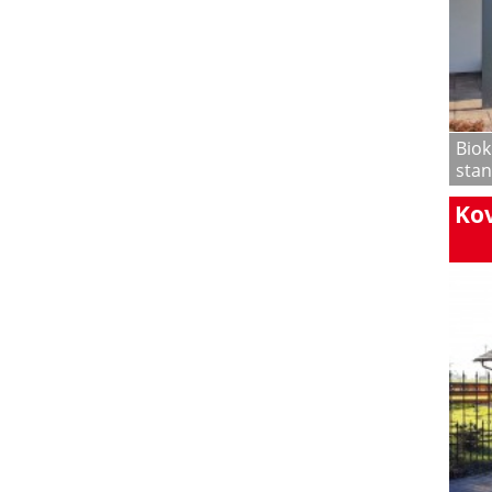
Biok
stan
Ko