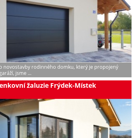
o novostavby rodinného domku, který je propojený
garáží, jsme ...
enkovní žaluzie Frýdek-Místek