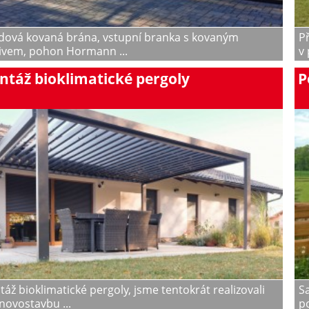
dová kovaná brána, vstupní branka s kovaným
Př
ivem, pohon Hormann ...
v 
táž bioklimatické pergoly
P
áž bioklimatické pergoly, jsme tentokrát realizovali
S
novostavbu ...
p