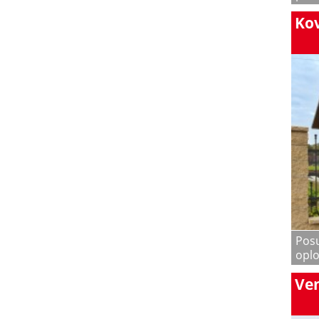
Kov
Pos
oplo
Ven