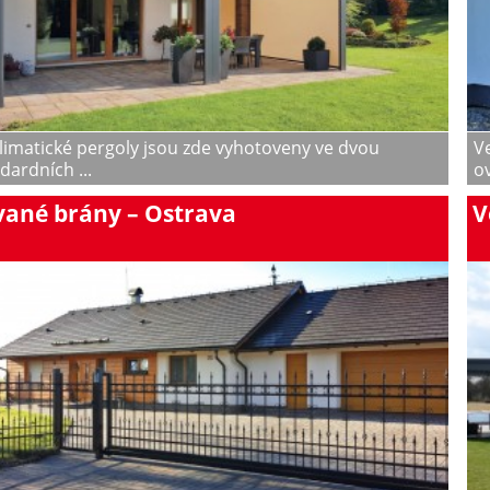
limatické pergoly jsou zde vyhotoveny ve dvou
V
dardních ...
ov
vané brány – Ostrava
V