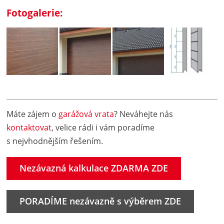
Fotogalerie:
Máte zájem o
garážová vrata
? Neváhejte nás
kontaktovat
, velice rádi i vám poradíme
s nejvhodnějším řešením.
Nezávazná kalkulace ZDARMA ZDE
PORADÍME nezávazně s výběrem ZDE