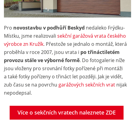
Pro
novostavbu v podhůří Beskyd
nedaleko Frýdku-
Místku, jsme realizovali
sekční garážová vrata českého
výrobce zn Kružík
. Přestože se jednalo o montáž, která
proběhla v roce 2007, jsou vrata i
po třináctiletém
provozu stále ve výborné formě
. Do fotogalerie níže
jsou vloženy pro srovnání fotky pořízené při montáži
a také fotky pořízeny o třináct let později. Jak je vidět,
zub času se na povrchu
garážových sekčních vrat
nijak
nepodepsal.
Více o sekčních vratech naleznete ZDE