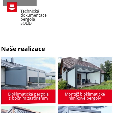
Technická
dokumentace
pergola
SOLID
Naše realizace
Bioklimatická pergola
Montáž bioklimatické
s bočním zastíněním
hliníkové pergoly