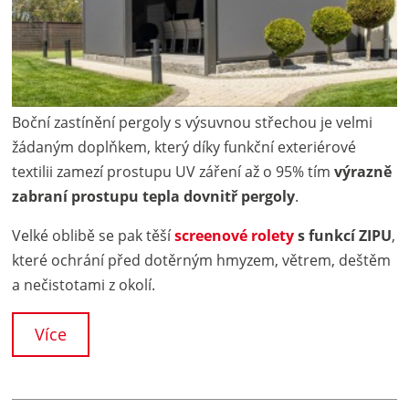
Boční zastínění pergoly s výsuvnou střechou je velmi
žádaným doplňkem, který díky funkční exteriérové
textilii zamezí prostupu UV záření až o 95% tím
výrazně
zabraní prostupu tepla dovnitř pergoly
.
Velké oblibě se pak těší
screenové rolety
s funkcí ZIPU
,
které ochrání před dotěrným hmyzem, větrem, deštěm
a nečistotami z okolí.
Více