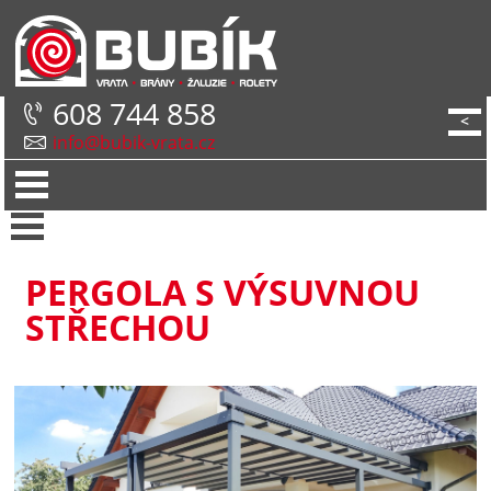
608 744 858
<
info@bubik-vrata.cz
PERGOLA S VÝSUVNOU
STŘECHOU