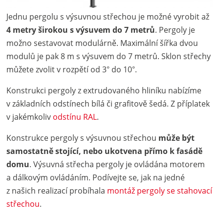
Jednu pergolu s výsuvnou střechou je možné vyrobit až
4 metry širokou s výsuvem do 7 metrů
. Pergoly je
možno sestavovat modulárně. Maximální šířka dvou
modulů je pak 8 m s výsuvem do 7 metrů. Sklon střechy
můžete zvolit v rozpětí od 3° do 10°.
Konstrukci pergoly z extrudovaného hliníku nabízíme
v základních odstínech bílá či grafitově šedá. Z příplatek
v jakémkoliv
odstínu RAL
.
Konstrukce pergoly s výsuvnou střechou
může být
samostatně stojící, nebo ukotvena přímo k fasádě
domu
. Výsuvná střecha pergoly je ovládána motorem
a dálkovým ovládáním. Podívejte se, jak na jedné
z našich realizací probíhala
montáž pergoly se stahovací
střechou
.