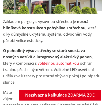
Základem pergoly s výsuvnou střechou je
nosná
hliníková konstrukce s pohyblivou střechou
, která
díky důmyslně ukrytému systému odvodnění vody
působí velice esteticky.
O pohodlný výsuv střechy se stará soustava
nosných vozíků a integrovaný elektrický pohon
,
který v kombinaci s
volitelnou automatikou
ochrání
tkaninu před silným větrem. Volitelné LED osvětlení
udělá z vaší terasy prostorný obývací pokoj i po západu
slunce.
Máte
Nezávazná kalkulace ZDARMA ZDE
zájem
o pergolu s výsuvnou střechou? Kontaktujte nás! Rádi