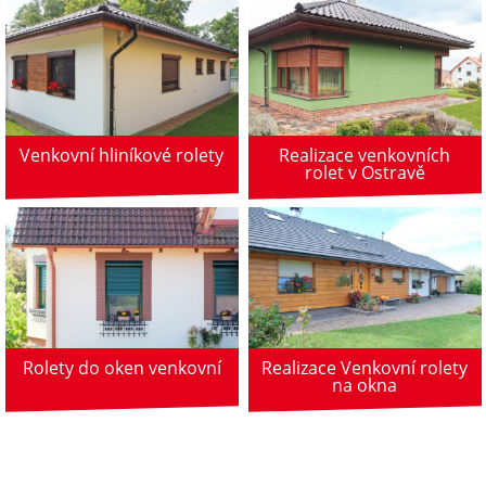
Venkovní hliníkové rolety
Realizace venkovních
rolet v Ostravě
Rolety do oken venkovní
Realizace Venkovní rolety
na okna