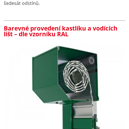
šedesát odstínů.
Barevné provedení kastlíku a vodících
lišt – dle vzorníku RAL