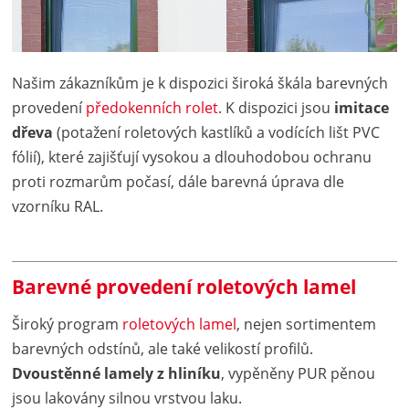
Našim zákazníkům je k dispozici široká škála barevných
provedení
předokenních rolet
. K dispozici jsou
imitace
dřeva
(potažení roletových kastlíků a vodících lišt PVC
fólií), které zajišťují vysokou a dlouhodobou ochranu
proti rozmarům počasí, dále barevná úprava dle
vzorníku RAL.
Barevné provedení roletových lamel
Široký program
roletových lamel
, nejen sortimentem
barevných odstínů, ale také velikostí profilů.
Dvoustěnné lamely z hliníku
, vypěněny PUR pěnou
jsou lakovány silnou vrstvou laku.