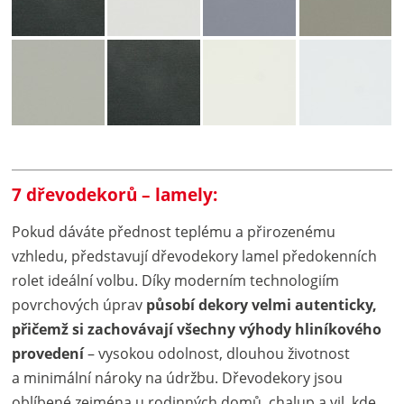
7 dřevodekorů – lamely:
Pokud dáváte přednost teplému a přirozenému
vzhledu, představují dřevodekory lamel předokenních
rolet ideální volbu. Díky moderním technologiím
povrchových úprav
působí dekory velmi autenticky,
přičemž si zachovávají všechny výhody hliníkového
provedení
– vysokou odolnost, dlouhou životnost
a minimální nároky na údržbu. Dřevodekory jsou
oblíbené zejména u rodinných domů, chalup a vil, kde