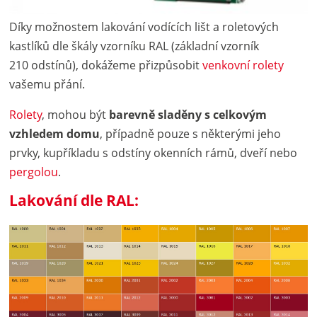
Díky možnostem lakování vodících lišt a roletových
kastlíků dle škály vzorníku RAL (základní vzorník
210 odstínů), dokážeme přizpůsobit
venkovní rolety
vašemu přání.
Rolety
, mohou být
barevně sladěny s celkovým
vzhledem domu
, případně pouze s některými jeho
prvky, kupříkladu s odstíny okenních rámů, dveří nebo
pergolou
.
Lakování dle RAL: