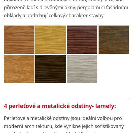
přirozeně ladí s dřevěnými okny, pergolami či fasádními
obklady a podtrhují celkový charakter stavby.
4 perleťové a metalické odstíny- lamely:
Perleťové a metalické odstíny jsou ideální volbou pro
moderní architekturu, kde vynikne jejich sofistikovaný