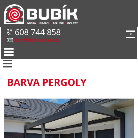
608 744 858
<
info@bubik-vrata.cz
BARVA PERGOLY