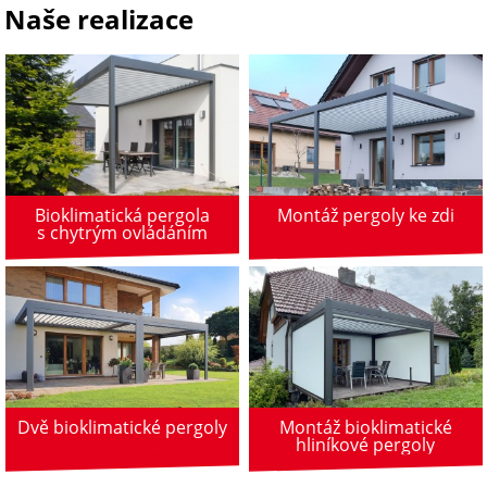
Naše realizace
Bioklimatická pergola
Montáž pergoly ke zdi
s chytrým ovládáním
Dvě bioklimatické pergoly
Montáž bioklimatické
hliníkové pergoly