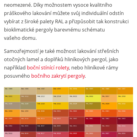
neomezené. Díky možnostem vysoce kvalitního
práškového lakování můžete svůj individuální odstín
vybírat z široké palety RAL a přizpůsobit tak konstrukci
bioklimatické pergoly barevnému schématu
vašeho domu.
Samozřejmostí je také možnost lakování střešních
otočných lamel a doplňků hliníkových pergol, jako
například
boční stínící rolety
, nebo hliníkové rámy
posuvného
bočního zakrytí pergoly
.