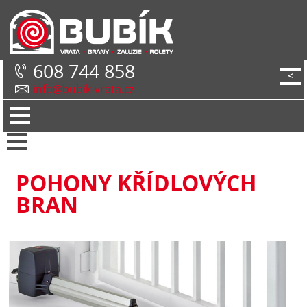
608 744 858
<
info@bubik-vrata.cz
POHONY KŘÍDLOVÝCH
BRAN