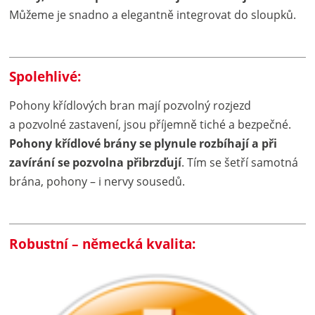
Můžeme je snadno a elegantně integrovat do sloupků.
Spolehlivé:
Pohony křídlových bran mají pozvolný rozjezd
a pozvolné zastavení, jsou příjemně tiché a bezpečné.
Pohony křídlové brány se plynule rozbíhají a při
zavírání se pozvolna přibrzďují
. Tím se šetří samotná
brána, pohony – i nervy sousedů.
Robustní – německá kvalita: