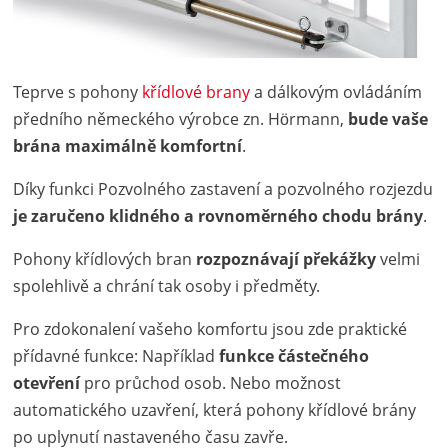
Teprve s pohony
křídlové brany
a dálkovým ovládáním
předního německého výrobce zn. Hörmann,
bude vaše
brána maximálně komfortní
.
Díky funkci Pozvolného zastavení a pozvolného rozjezdu
je zaručeno klidného a rovnoměrného chodu brány
.
Pohony křídlových bran
rozpoznávají překážky
velmi
spolehlivě a chrání tak osoby i předměty.
Pro zdokonalení vašeho komfortu jsou zde praktické
přídavné funkce: Například
funkce částečného
otevření
pro průchod osob. Nebo možnost
automatického uzavření, která pohony křídlové brány
po uplynutí nastaveného času zavře.