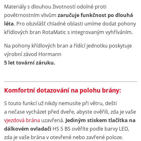
Materiály s dlouhou životností odolné proti
povětrnostním vlivům
zaručuje funkčnost po dlouhá
léta
. Pro obzvlášť chladné oblasti umíme dodat pohony
křídlových bran RotaMatic s integrovaným vyhříváním.
Na pohony křídlových bran a řídící jednotku poskytuje
výrobní závod Hormann
5 let tovární záruku.
Komfortní dotazování na polohu brány:
S touto funkcí už nikdy nemusíte při větru, dešti
a nečase vycházet před dveře, abyste ověřili, zda je vaše
vjezdová brána
uzavřená.
Jediným stiskem tlačítka na
dálkovém ovladači
HS 5 BS ověříte podle barvy LED,
zda je vaše brána v otevřené nebo zavřené poloze.