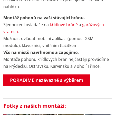
nabídku.
Montáž pohonů na vaši stávající bránu.
Sjednocení ovladače na
křídlové bráně
a
garážových
vratech
.
Možnost ovládat mobilní aplikací (pomocí GSM
modulu), klávesnicí, vnitřním tlačítkem.
Vše na místě navrhneme a zapojíme.
Montáže pohonu křídlových bran nejčastěji provádíme
na Frýdecku, Ostravsku, Karvinsku a v oholí Třince.
PORADÍME nezávazně s výběrem
Fotky z našich montáží: