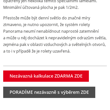
opatřeny jen několika těmito speciálními lamelami.
Minimální účtovaná plocha je pak 1/2m2.
Přestože může být denní světlo do značné míry
ztmaveno, je nutno upozornit, že systém rolety
Panorama neumí nenabídnout naprosté zatemnění
a může u něj docházet k nepravidelným odrazům světla,
zejména pak v oblasti vzduchových a světelných otvorů,
a to i v případě že je rolety uzavřená.
Nezávazná kalkulace ZDARMA ZDE
PORADÍME nezávazně s výběrem ZDE