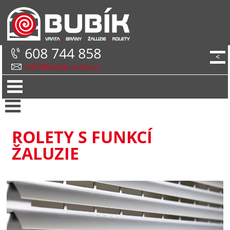
608 744 858
<
info@bubik-vrata.cz
ROLETY S FUNKCÍ
ŽALUZIE