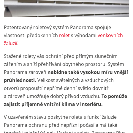
Patentovaný roletový systém Panorama spojuje
vlastnosti předokenních
rolet
s výhodami
venkovních
žaluzií
.
Stažené rolety vás ochrání před přímým slunečním
zářením a sníží přehřívání obytného prostoru. Systém
Panorama zároveň
nabídne také vysokou míru vnější
průhlednosti.
Velikost světelných a vzduchových
otvorů propouští nepřímé denní světlo dovnitř
a zároveň umožňuje dobrý přívod vzduchu.
To pomůže
zajistit příjemné vnitřní klima v interiéru.
V uzavřeném stavu poskytne roleta s funkcí žaluzie
Panorama ochranu před nepřízni počasí a má také
tepelně-izolační účinek. Varianta rolety Panorama Plus