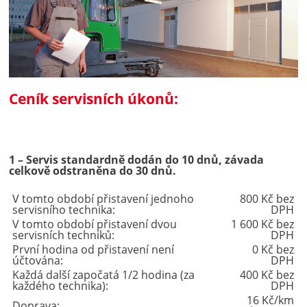
Ceník servisních úkonů:
1 – Servis standardně dodán do 10 dnů, závada
celkově odstraněna do 30 dnů.
V tomto období přistavení jednoho
800 Kč bez
servisního technika:
DPH
V tomto období přistavení dvou
1 600 Kč bez
servisních techniků:
DPH
První hodina od přistavení není
0 Kč bez
účtována:
DPH
Každá další započatá 1/2 hodina (za
400 Kč bez
každého technika):
DPH
16 Kč/km
Doprava: