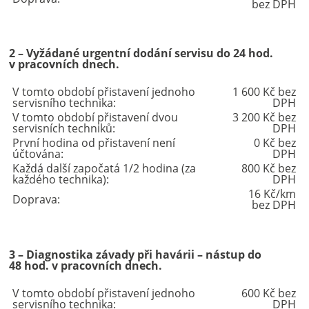
bez DPH
2 – Vyžádané urgentní dodání servisu do 24 hod.
v pracovních dnech.
V tomto období přistavení jednoho
1 600 Kč bez
servisního technika:
DPH
V tomto období přistavení dvou
3 200 Kč bez
servisních techniků:
DPH
První hodina od přistavení není
0 Kč bez
účtována:
DPH
Každá další započatá 1/2 hodina (za
800 Kč bez
každého technika):
DPH
16 Kč/km
Doprava:
bez DPH
3 – Diagnostika závady při havárii – nástup do
48 hod. v pracovních dnech.
V tomto období přistavení jednoho
600 Kč bez
servisního technika:
DPH