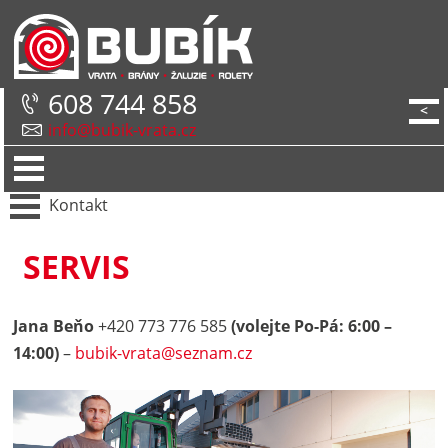
608 744 858
<
info@bubik-vrata.cz
Kontakt
SERVIS
Jana Beňo
+420 773 776 585
(volejte Po-Pá: 6:00 –
14:00)
–
bubik-vrata@
seznam.cz