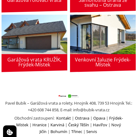
Garážová rolovací vrata
Samonosná brána ze
svahu – Ostrava
Garážová vrata KRUŽÍK,
Venkovní žaluzie Frýdek-
Frýdek-Místek
Místek
Pavel Bubík – Garážová vrata a rolety, Hnojník 408, 739 53 Hnojník Tel.:
+420 608 744 858, E-mail:
info@bubik-vrata.cz
Obchodní zastoupení:
Kontakt
Ostrava
Opava
Frýdek-
Místek
Hranice
Karviná
Český Těšín
Havířov
Nový
Jičín
Bohumín
Třinec
Servis