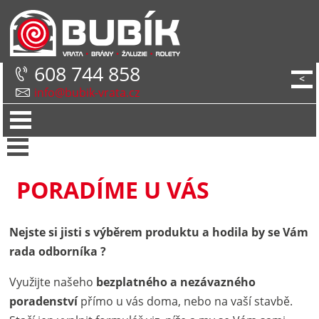
608 744 858
<
info@bubik-vrata.cz
PORADÍME U VÁS
Nejste si jisti s výběrem produktu a hodila by se Vám
rada odborníka ?
Využijte našeho
bezplatného a nezávazného
poradenství
přímo u vás doma, nebo na vaší stavbě.