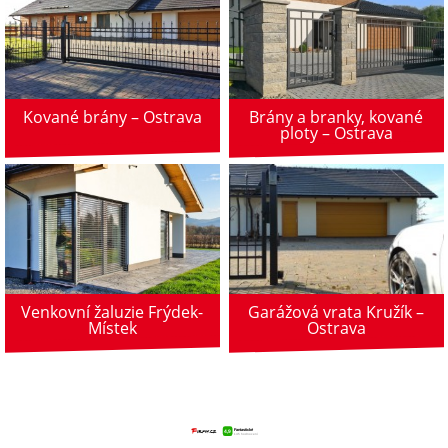
Kované brány – Ostrava
Brány a branky, kované
ploty – Ostrava
Garážová vrata Kružík –
Venkovní žaluzie Frýdek-
Ostrava
Místek