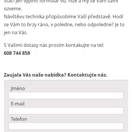
Stačí jen vyplnit formulář viz. níže a my se Vám sami
ozveme.
Návštěvu technika přizpůsobíme Vaší představě. Hodí
se Vám to brzy ráno, v poledne, nebo odpoledne? Je to
jen na Vás.
S Vašimi dotazy nás prosím kontakujte na tel:
608 744 858
Zaujala Vás naše nabídka? Kontaktujte nás.
Jméno
E-mail
Telefon