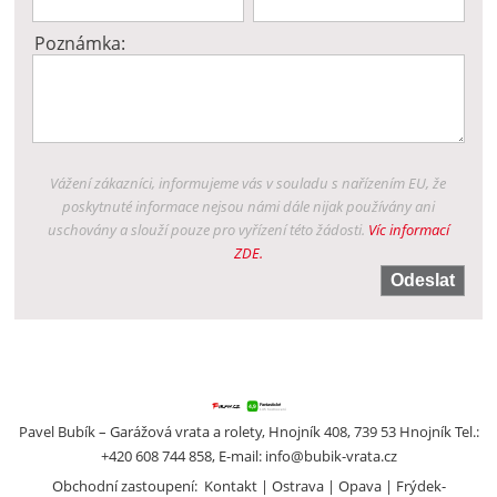
Poznámka:
Vážení zákazníci, informujeme vás v souladu s nařízením EU, že
poskytnuté informace nejsou námi dále nijak používány ani
uschovány a slouží pouze pro vyřízení této žádosti.
Víc informací
ZDE.
Pavel Bubík – Garážová vrata a rolety, Hnojník 408, 739 53 Hnojník Tel.:
+420 608 744 858, E-mail:
info@bubik-vrata.cz
Obchodní zastoupení:
Kontakt
Ostrava
Opava
Frýdek-