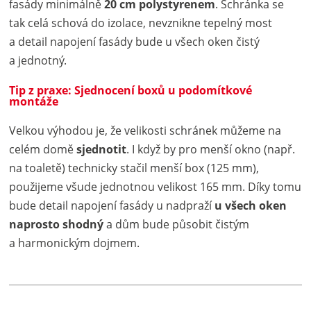
fasády minimálně
20 cm polystyrenem
. Schránka se
tak celá schová do izolace, nevznikne tepelný most
a detail napojení fasády bude u všech oken čistý
a jednotný.
Tip z praxe: Sjednocení boxů u podomítkové
montáže
Velkou výhodou je, že velikosti schránek můžeme na
celém domě
sjednotit
. I když by pro menší okno (např.
na toaletě) technicky stačil menší box (125 mm),
použijeme všude jednotnou velikost 165 mm. Díky tomu
bude detail napojení fasády u nadpraží
u všech oken
naprosto shodný
a dům bude působit čistým
a harmonickým dojmem.