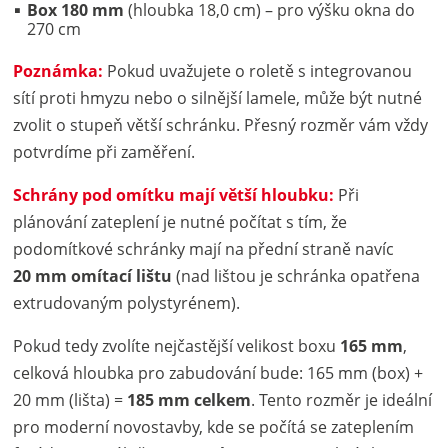
Box 180 mm
(hloubka 18,0 cm) – pro výšku okna do
270 cm
Poznámka:
Pokud uvažujete o roletě s integrovanou
sítí proti hmyzu nebo o silnější lamele, může být nutné
zvolit o stupeň větší schránku. Přesný rozměr vám vždy
potvrdíme při zaměření.
Schrány pod omítku mají větší hloubku:
Při
plánování zateplení je nutné počítat s tím, že
podomítkové schránky mají na přední straně navíc
20 mm omítací lištu
(nad lištou je schránka opatřena
extrudovaným polystyrénem).
Pokud tedy zvolíte nejčastější velikost boxu
165 mm
,
celková hloubka pro zabudování bude: 165 mm (box) +
20 mm (lišta) =
185 mm celkem
. Tento rozměr je ideální
pro moderní novostavby, kde se počítá se zateplením