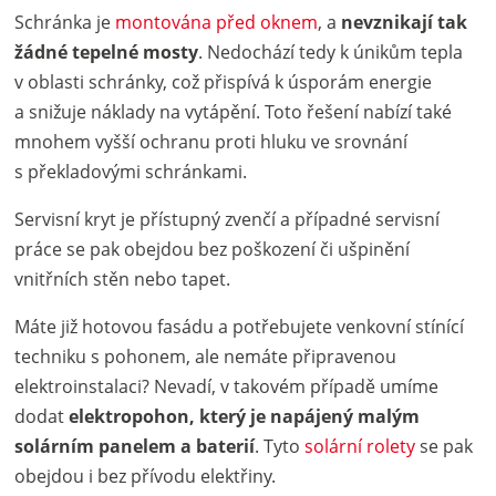
Schránka je
montována před oknem
, a
nevznikají tak
žádné tepelné mosty
. Nedochází tedy k únikům tepla
v oblasti schránky, což přispívá k úsporám energie
a snižuje náklady na vytápění. Toto řešení nabízí také
mnohem vyšší ochranu proti hluku ve srovnání
s překladovými schránkami.
Servisní kryt je přístupný zvenčí a případné servisní
práce se pak obejdou bez poškození či ušpinění
vnitřních stěn nebo tapet.
Máte již hotovou fasádu a potřebujete venkovní stínící
techniku s pohonem, ale nemáte připravenou
elektroinstalaci? Nevadí, v takovém případě umíme
dodat
elektropohon, který je napájený malým
solárním panelem a baterií
. Tyto
solární rolety
se pak
obejdou i bez přívodu elektřiny.