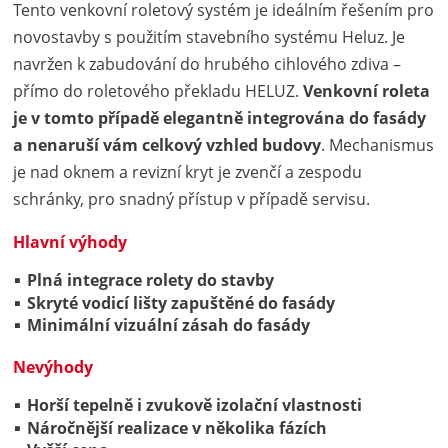
Tento venkovní roletový systém je ideálním řešením pro
novostavby s použitím stavebního systému Heluz. Je
navržen k zabudování do hrubého cihlového zdiva –
přímo do roletového překladu HELUZ.
Venkovní roleta
je v tomto případě elegantně integrována do fasády
a nenaruší vám celkový vzhled budovy
. Mechanismus
je nad oknem a revizní kryt je zvenčí a zespodu
schránky, pro snadný přístup v případě servisu.
Hlavní výhody
Plná integrace rolety do stavby
Skryté vodicí lišty zapuštěné do fasády
Minimální vizuální zásah do fasády
Nevýhody
Horší tepelně i zvukově izolační vlastnosti
Náročnější realizace v několika fázích