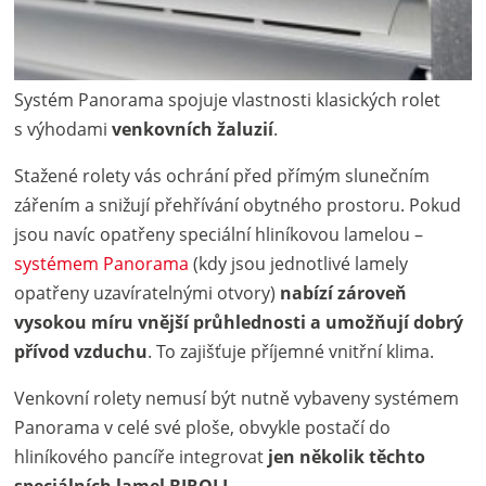
Systém Panorama spojuje vlastnosti klasických rolet
s výhodami
venkovních žaluzií
.
Stažené rolety vás ochrání před přímým slunečním
zářením a snižují přehřívání obytného prostoru. Pokud
jsou navíc opatřeny speciální hliníkovou lamelou –
systémem Panorama
(kdy jsou jednotlivé lamely
opatřeny uzavíratelnými otvory)
nabízí zároveň
vysokou míru vnější průhlednosti a umožňují dobrý
přívod vzduchu
. To zajišťuje příjemné vnitřní klima.
Venkovní rolety nemusí být nutně vybaveny systémem
Panorama v celé své ploše, obvykle postačí do
hliníkového pancíře integrovat
jen několik těchto
speciálních lamel BIROLL
.