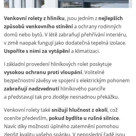
Venkovní rolety
z hliníku
, jsou jedním z
nejlepších
způsobů venkovního stínění
a ochrany rodinných
domů nebo bytů. V létě zabraňují přehřívání interiéru,
v zimě naopak fungují jako dodatečná tepelná izolace.
Uspoříte s nimi za vytápění
a klimatizaci.
I základní provedení hliníkových rolet poskytuje
vysokou ochranu proti vloupání
. Volitelné
bezpečnostní závěsy ve spojení s elektrickým pohonem
zabraňují nadzvednutí
hliníkového pancíře
a představují tak pro zloděje nesnadnou překážku.
Venkovní rolety také
snižují hlučnost z okolí
, což
oceníte především,
pokud bydlíte u rušné silnice
.
Navíc díky možnosti úplného zatemnění pomohou
zlepšit kvalitu vašeho spánku. V neposlední řadě jsou