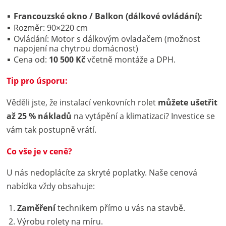
Francouzské okno / Balkon (dálkové ovládání):
Rozměr: 90×220 cm
Ovládání: Motor s dálkovým ovladačem (možnost
napojení na chytrou domácnost)
Cena od:
10 500 Kč
včetně montáže a DPH.
Tip pro úsporu:
Věděli jste, že instalací venkovních rolet
můžete ušetřit
až 25 % nákladů
na vytápění a klimatizaci? Investice se
vám tak postupně vrátí.
Co vše je v ceně?
U nás nedoplácíte za skryté poplatky. Naše cenová
nabídka vždy obsahuje:
Zaměření
technikem přímo u vás na stavbě.
Výrobu rolety na míru.