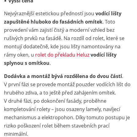
Vyšší cena
Nejvýraznější estetickou předností jsou
vodící lišty
zapuštěné hluboko do fasádních omítek
. Toto
provedení vám zajistí čistý a moderní vzhled bez
rušivých prvků na fasádě. Na rozdíl od rolet, které se
montují dodatečně, kde jsou lišty namontovány na
rámy oken, u
rolet do překladu Heluz
vodící lišty
splynou s omítkou
.
Dodávka a montáž bývá rozdělena do dvou částí
.
V první fázi se provede montáž pouzder vodících lišt do
hrubého zdiva, a to ještě před zahájením omítek.
V druhé fázi, po dokončení fasády, proběhne
kompletování rolety – jsou osazeny lamely, navíjecí
mechanismus a elektropohon. Díky tomuto postupu je
riziko poškození rolet během stavebních prací
minimální.