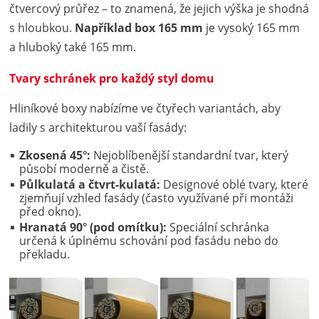
čtvercový průřez – to znamená, že jejich výška je shodná
s hloubkou.
Například box 165 mm
je vysoký 165 mm
a hluboký také 165 mm.
Tvary schránek pro každý styl domu
Hliníkové boxy nabízíme ve čtyřech variantách, aby
ladily s architekturou vaší fasády:
Zkosená 45°:
Nejoblíbenější standardní tvar, který
působí moderně a čistě.
Půlkulatá a čtvrt-kulatá:
Designové oblé tvary, které
zjemňují vzhled fasády (často využívané při montáži
před okno).
Hranatá 90° (pod omítku):
Speciální schránka
určená k úplnému schování pod fasádu nebo do
překladu.