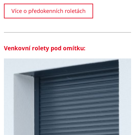
Více o předokenních roletách
Venkovní rolety pod omítku: