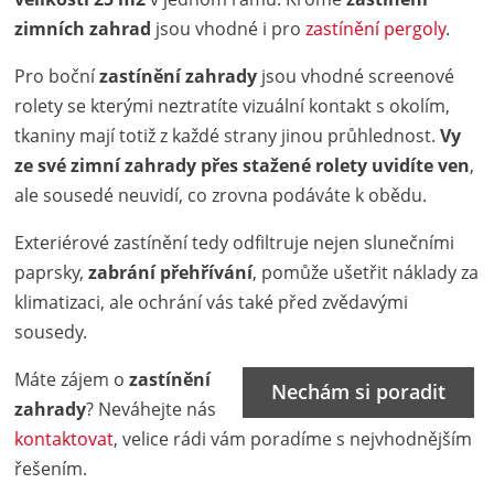
zimních zahrad
jsou vhodné i pro
zastínění pergoly
.
Pro boční
zastínění zahrady
jsou vhodné screenové
rolety se kterými neztratíte vizuální kontakt s okolím,
tkaniny mají totiž z každé strany jinou průhlednost.
Vy
ze své zimní zahrady přes stažené rolety uvidíte ven
,
ale sousedé neuvidí, co zrovna podáváte k obědu.
Exteriérové zastínění tedy odfiltruje nejen slunečními
paprsky,
zabrání přehřívání
, pomůže ušetřit náklady za
klimatizaci, ale ochrání vás také před zvědavými
sousedy.
Máte zájem o
zastínění
Nechám si poradit
zahrady
? Neváhejte nás
kontaktovat
, velice rádi vám poradíme s nejvhodnějším
řešením.