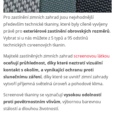
Pro zastínění zimních zahrad jsou nejvhodnější
především technické tkaniny, které byly cíleně vyvíjeny
právě pro
exteriérové zastínění obrovských rozměrů
.
Vybrat si u nás můžete z 5 typů a 95 odstínů
technických csreenových tkanin.
Majitelé zastíněných zimních zahrad
screenovou látkou
oceňují průhlednost, díky které neztratí vizuální
kontakt s okolím, a vynikající ochranu proti
slunečnímu záření
, díky které se uvnitř zimní zahrady
vytvoří příjemná světelná úroveň a pohodové klima.
Screenové tkaniny se vyznačují
vysokou odolností
proti povětrnostním vlivům
, výbornou barevnou
stálostí a dlouhou životností.