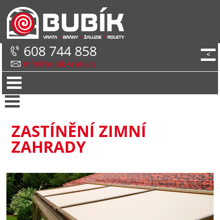
608 744 858
<
info@bubik-vrata.cz
ZASTÍNĚNÍ ZIMNÍ
ZAHRADY