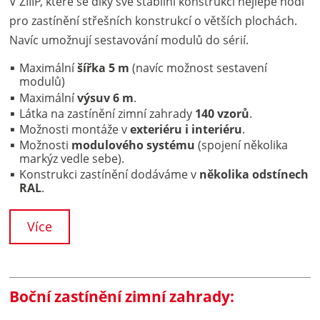
V ZIIIP, které se díky své stabilní konstrukci nejlépe hodí
pro zastínění střešních konstrukcí o větších plochách.
Navíc umožnují sestavování modulů do sérií.
Maximální
šířka 5 m
(navíc možnost sestavení
modulů)
Maximální
výsuv 6 m
.
Látka na zastínění zimní zahrady
140 vzorů
.
Možnosti montáže v
exteriéru i interiéru
.
Možnosti
modulového systému
(spojení několika
markýz vedle sebe).
Konstrukci zastínění dodáváme v
několika odstínech
RAL
.
Více
Boční zastínění zimní zahrady: