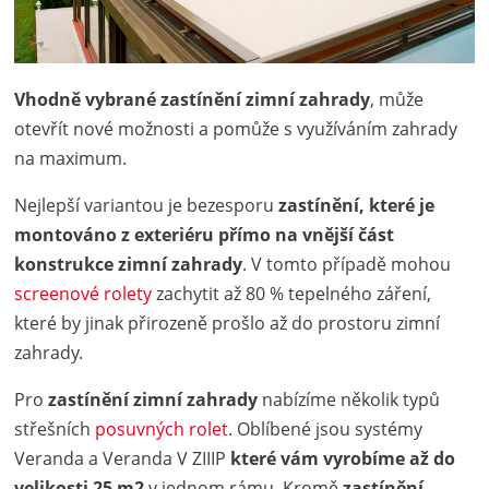
Vhodně vybrané zastínění zimní zahrady
, může
otevřít nové možnosti a pomůže s využíváním zahrady
na maximum.
Nejlepší variantou je bezesporu
zastínění, které je
montováno z exteriéru přímo na vnější část
konstrukce zimní zahrady
. V tomto případě mohou
screenové rolety
zachytit až 80 % tepelného záření,
které by jinak přirozeně prošlo až do prostoru zimní
zahrady.
Pro
zastínění zimní zahrady
nabízíme několik typů
střešních
posuvných rolet
. Oblíbené jsou systémy
Veranda a Veranda V ZIIIP
které vám vyrobíme až do
velikosti 25 m2
v jednom rámu. Kromě
zastínění