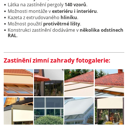
Látka na zastínění pergoly
140 vzorů
.
Možnosti montáže v
exteriéru i interiéru
.
Kazeta z extrudovaného
hliníku
.
Možnost použití
protivětrné lišty
.
Konstrukci zastínění dodáváme v
několika odstínech
RAL
.
Zastínění zimní zahrady fotogalerie: