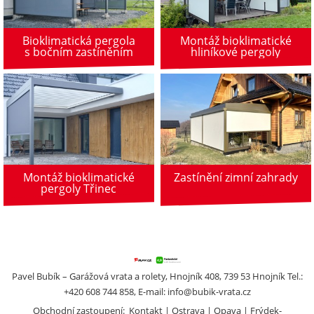
Bioklimatická pergola
Montáž bioklimatické
s bočním zastíněním
hliníkové pergoly
Montáž bioklimatické
Zastínění zimní zahrady
pergoly Třinec
Pavel Bubík – Garážová vrata a rolety, Hnojník 408, 739 53 Hnojník Tel.:
+420 608 744 858, E-mail:
info@bubik-vrata.cz
Obchodní zastoupení:
Kontakt
Ostrava
Opava
Frýdek-