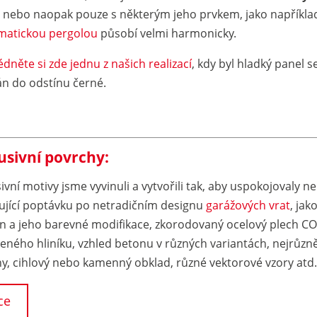
nebo naopak pouze s některým jeho prvkem, jako napříkla
imatickou pergolou
působí velmi harmonicky.
dněte si zde jednu z našich realizací
, kdy byl hladký panel s
án do odstínu černé.
usivní povrchy:
ivní motivy jsme vyvinuli a vytvořili tak, aby uspokojovaly n
řující poptávku po netradičním designu
garážových vrat
, jak
n a jeho barevné modifikace, zkorodovaný ocelový plech C
eného hliníku, vzhled betonu v různých variantách, nejrůzně
ny, cihlový nebo kamenný obklad, různé vektorové vzory atd
ce