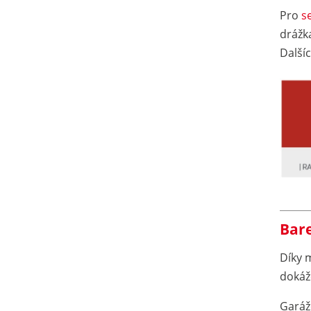
Pro
s
drážka
Další
Bare
Díky 
doká
Garáž