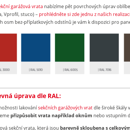
ekční garážová vrata
nabízíme pět povrchových úprav oblíben
, Vprofil, stuco) –
prohlédněte si zde jednu z našich realizac
ch osm bez-příplatkových odstínů je vám k dispozici pro pane
vná úprava dle RAL:
možnosti lakování
sekčních garážových vrat
dle široké škály 
žeme
přizpůsobit vrata například oknům
nebo vstupním d
ová sekční vrata, která jsou
barevně skloubena s celkový