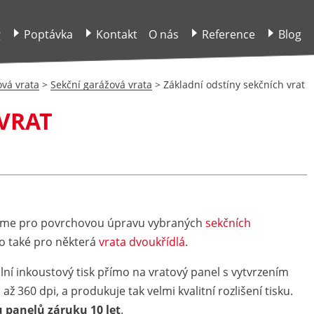
y
Poptávka
Kontakt
O nás
Reference
Blog
vá vrata
>
Sekční garážová vrata
>
Základní odstíny sekčních vrat
VRAT
váme pro povrchovou úpravu vybraných
sekčních
o také pro některá
vrata dvoukřídlá
.
lní inkoustový tisk přímo na vratový panel s vytvrzením
 360 dpi, a produkuje tak velmi kvalitní rozlišení tisku.
 panelů záruku 10 let
.