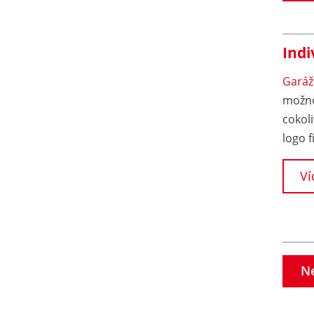
Indi
Garáž
možno
cokol
logo f
Ví
N