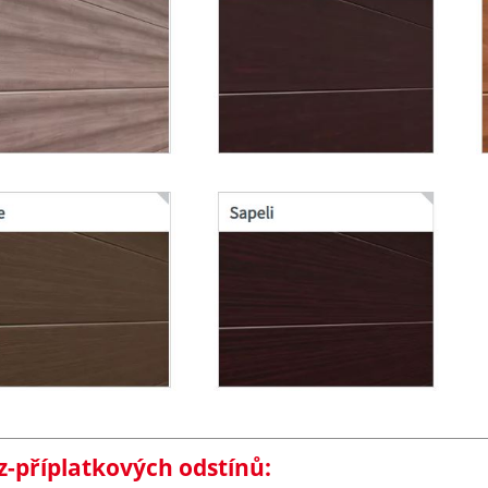
z-příplatkových odstínů: