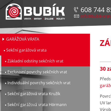
608 744 8
info@bubik-vrat
GARÁŽOVÁ VRATA
ZÁ
Sekční garážová vrata
Základní odstíny sekčních vrat
30 z
Exclusivní povrchy sekčních vrat
Před
Individuální povrchy sekčních vrat
garáž
Sekční garážová vrata Kružík
Povrc
UV lam
Sekční garážová vrata Hörmann
Výrob