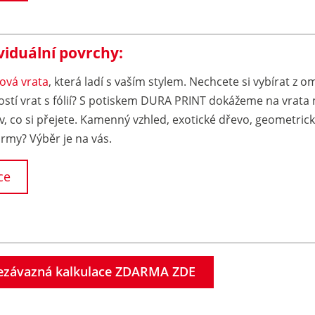
viduální povrchy:
ová vrata
, která ladí s vaším stylem. Nechcete si vybírat z 
stí vrat s fólií? S potiskem DURA PRINT dokážeme na vrata 
iv, co si přejete. Kamenný vzhled, exotické dřevo, geometric
irmy? Výběr je na vás.
ce
ezávazná kalkulace ZDARMA ZDE