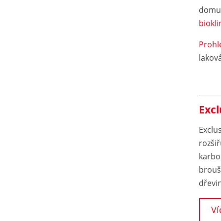
domu 
biokl
Prohlé
lakov
Excl
Exclus
rozši
karbo
brouš
dřevi
Ví