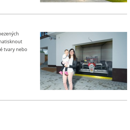
omezených
natisknout
ké tvary nebo