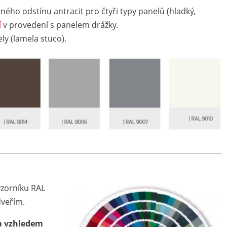
ého odstínu antracit pro čtyři typy panelů (hladký,
í
v provedení s panelem drážky.
ly (lamela stuco).
vzorníku RAL
veřím.
m vzhledem