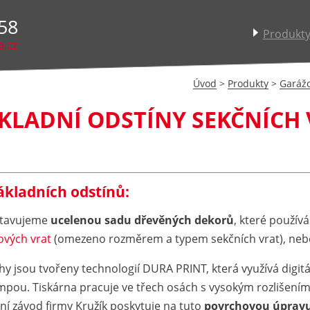
58
Produkt
a.cz
Úvod
>
Produkty
>
Garážo
KLADNÍ ODSTÍNY SEKČNÍCH 
ákladních odstínů:
stavujeme
ucelenou sadu dřevěných dekorů
, které použí
ových vrat
(omezeno rozměrem a typem sekčních vrat), neb
hy jsou tvořeny technologií DURA PRINT, která využívá digitá
pou. Tiskárna pracuje ve třech osách s vysokým rozlišením až
ní závod firmy Kružík poskytuje na tuto
povrchovou úpravu