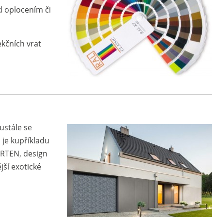
d oplocením či
ekčních vrat
eustále se
o je kupříkladu
ORTEN, design
jší exotické
.