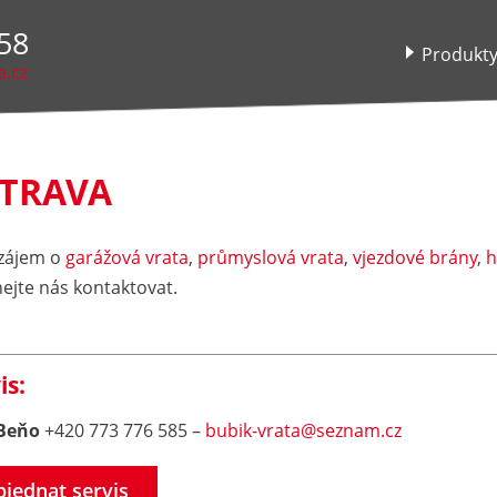
58
Produkt
a.cz
TRAVA
zájem o
garážová vrata
,
průmyslová vrata
,
vjezdové brány
,
h
ejte nás kontaktovat.
is:
 Beňo
+420 773 776 585 –
bubik-vrata@
seznam.cz
jednat servis