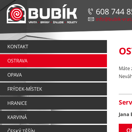
608 744 8
info@bubik-vrat
KONTAKT
OS
OSTRAVA
Máte 
OPAVA
Neváh
FRÝDEK-MÍSTEK
Serv
HRANICE
Jana
KARVINÁ
Ob
ČESKÝ TĚŠÍN