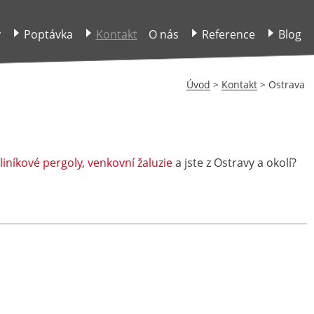
y
Poptávka
Kontakt
O nás
Reference
Blog
Úvod
>
Kontakt
> Ostrava
liníkové pergoly
,
venkovní žaluzie
a jste z Ostravy a okolí?