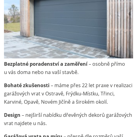
Bezplatné poradenství a zaměření
– osobně přímo
u vás doma nebo na vaší stavbě.
Bohaté zkušenosti
– máme přes 22 let praxe v realizaci
garážových vrat v Ostravě, Frýdku-Místku, Třinci,
Karviné, Opavě, Novém Jičíně a širokém okolí.
Design
– nejširší nabídku dřevěných dekorů garážových
vrat najdete u nás.
Garážová vrata na míru
– přesně dle rozměrů vaší