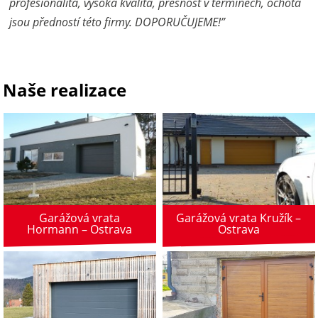
profesionalita, vysoká kvalita, přesnost v termínech, ochota
jsou předností této firmy. DOPORUČUJEME!”
Naše realizace
Garážová vrata
Garážová vrata Kružík –
Hormann – Ostrava
Ostrava