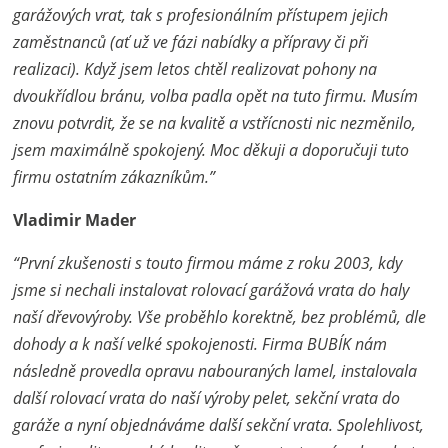
garážových vrat, tak s profesionálním přístupem jejich
zaměstnanců (ať už ve fázi nabídky a přípravy či při
realizaci). Když jsem letos chtěl realizovat pohony na
dvoukřídlou bránu, volba padla opět na tuto firmu. Musím
znovu potvrdit, že se na kvalitě a vstřícnosti nic nezměnilo,
jsem maximálně spokojený. Moc děkuji a doporučuji tuto
firmu ostatním zákazníkům.”
Vladimir Mader
“První zkušenosti s touto firmou máme z roku 2003, kdy
jsme si nechali instalovat rolovací garážová vrata do haly
naší dřevovýroby. Vše proběhlo korektně, bez problémů, dle
dohody a k naší velké spokojenosti. Firma BUBÍK nám
následně provedla opravu nabouraných lamel, instalovala
další rolovací vrata do naší výroby pelet, sekční vrata do
garáže a nyní objednáváme další sekční vrata. Spolehlivost,