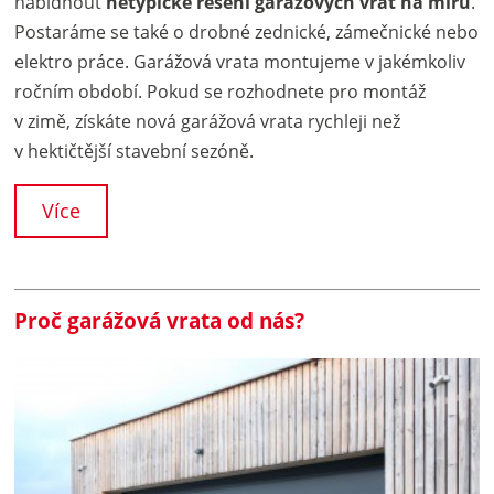
nabídnout
netypické řešení garážových vrat na míru
.
Postaráme se také o drobné zednické, zámečnické nebo
elektro práce. Garážová vrata montujeme v jakémkoliv
ročním období. Pokud se rozhodnete pro montáž
v zimě, získáte nová garážová vrata rychleji než
v hektičtější stavební sezóně.
Více
Proč garážová vrata od nás?