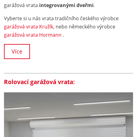
garážová vrata
integrovanými dveřmi
.
Vyberte si u nás vrata tradičního českého výrobce
garážová vrata Kružík
, nebo německého výrobce
garážová vrata Hormann
.
Více
Rolovací garážová vrata: