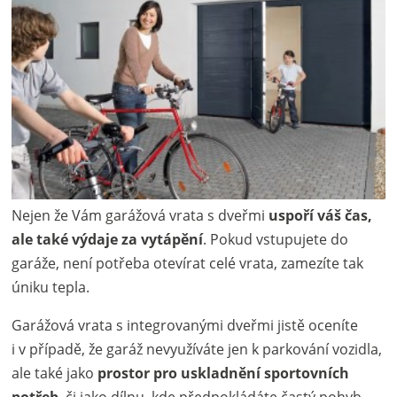
Nejen že Vám garážová vrata s dveřmi
uspoří váš čas,
ale také výdaje za vytápění
. Pokud vstupujete do
garáže, není potřeba otevírat celé vrata, zamezíte tak
úniku tepla.
Garážová vrata s integrovanými dveřmi jistě oceníte
i v případě, že garáž nevyužíváte jen k parkování vozidla,
ale také jako
prostor pro uskladnění sportovních
potřeb
, či jako dílnu, kde předpokládáte častý pohyb.