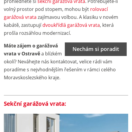
prohlédněte si
sekční garážová vrata
. Potřebujete-li
volný prostor pod stopem, mohou být
rolovací
garážová vrata
zajímavou volbou. A klasiku v novém
kabátě, zastupují
dvoukřídlá garážová vrata
, která
prošla rozsáhlou modernizací.
Máte zájem o garážová
Nechám si poradit
vrata v Ostravě
a blízkém
okolí? Neváhejte nás kontaktovat, velice rádi vám
poradíme s nejvhodnějším řešením v rámci celého
Moravskoslezské­ho kraje.
Sekční garážová vrata: