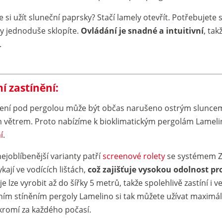
 si užít sluneční paprsky? Stačí lamely otevřít. Potřebujete 
y jednoduše sklopíte.
Ovládání je snadné a intuitivní
, ta
.
í zastínění:
ení pod pergolou může být občas narušeno ostrým slunce
m větrem. Proto nabízíme k bioklimatickým pergolám Lamel
í
.
ejoblíbenější varianty patří
screenové rolety
se systémem ZII
ají ve vodících lištách,
což zajišťuje vysokou odolnost prot
je lze vyrobit až do šířky 5 metrů, takže spolehlivě zastíní i v
ním stíněním pergoly Lamelino si tak můžete užívat maximá
kromí za každého počasí.