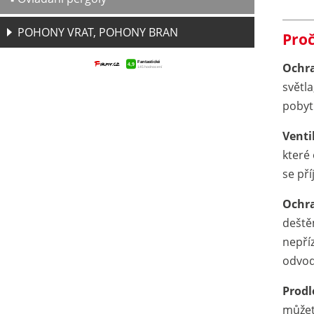
POHONY VRAT, POHONY BRAN
Proč
Ochra
světla
pobyt
Venti
které
se př
Ochra
deště
nepří
odvod
Prodl
můžete