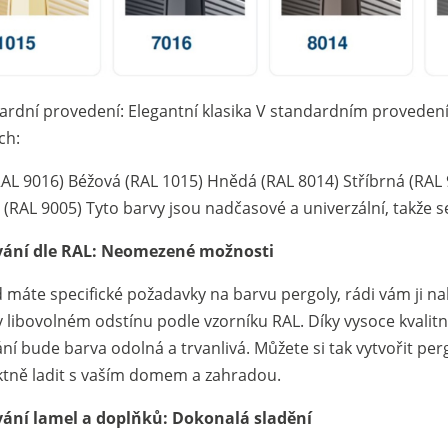
ardní provedení: Elegantní klasika V standardním provedení
ch:
(RAL 9016) Béžová (RAL 1015) Hnědá (RAL 8014) Stříbrná (RAL
(RAL 9005) Tyto barvy jsou nadčasové a univerzální, takže se 
ání dle RAL: Neomezené možnosti
 máte specifické požadavky na barvu pergoly, rádi vám ji n
v libovolném odstínu podle vzorníku RAL. Díky vysoce kval
ní bude barva odolná a trvanlivá. Můžete si tak vytvořit per
ktně ladit s vaším domem a zahradou.
ání lamel a doplňků: Dokonalá sladění