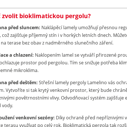
 zvolit bioklimatickou pergolu?
na před sluncem:
Naklápěcí lamely umožňují přesnou regu
, což zajišťuje příjemný stín i v horkých letních dnech. Můžete
 na terase bez obav z nadměrného slunečního záření.
lace a chlazení:
Naklopením lamel se vytváří přirozené pro
 ochlazuje prostor pod pergolou. Tím se snižuje potřeba klim
íjemné mikroklima.
na před deštěm:
Střešní lamely pergoly Lamelino vás ochr
m. Vytvoříte si tak krytý venkovní prostor, který bude chrá
znivými povětrnostními vlivy. Odvodňovací systém zajišťuje e
 vody.
oužení venkovní sezóny:
Díky ochraně před nepříznivými vl
 terasu využívat po celý rok. Bioklimatická pergola tak rozš