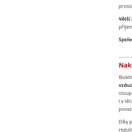
prost
Větší
příje
Spole
Nakl
Biokl
vzdu
stoup
i v t
poseze
Díky 
regul