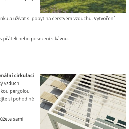
nku a užívat si pobyt na čerstvém vzduchu. Vytvoření
 s přáteli nebo posezení s kávou.
imální cirkulaci
ký vzduch
ickou pergolou
ijte si pohodlné
ůžete sami