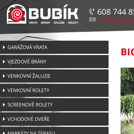
608 744 8
info@bubik-vrat
GARÁŽOVÁ VRATA
BI
VJEZDOVÉ BRÁNY
VENKOVNÍ ŽALUZIE
VENKOVNÍ ROLETY
SCREENOVÉ ROLETY
VCHODOVÉ DVEŘE
MARKÝZY NA TERASU