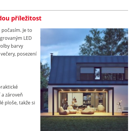
ou příležitost
 počasím. Je to
ntegrovaným LED
olby barvy
 večery, posezení
raktické
í a zároveň
 ploše, takže si