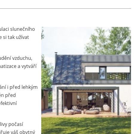
laci slunečního
 si tak užívat
udění vzduchu,
atizace a vytváří
ání i před lehkým
něn před
fektivní
ivy počasí
iřuje váš obytný