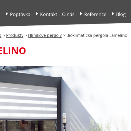
y
Poptávka
Kontakt
O nás
Reference
Blog
d
>
Produkty
>
Hliníkové pergoly
>
Bioklimatická pergola Lamelino
ELINO