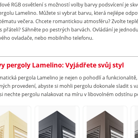
ové RGB osvětlení s možností volby barvy podsvícení je s
ergolu Lamelino. Můžete si vybrat barvu, která nejlépe odpo
tématu večera.
Chcete romantickou atmosféru? Zvolte teplé
 s přáteli? Sáhněte po pestrých barvách. Ovládání je jedno
vého ovladače, nebo mobilního telefonu.
y pergoly Lamelino: Vyjádřete svůj styl
imatická pergola Lamelino je nejen o pohodlí a funkcionalitě
ných provedení, abyste si mohli pergolu dokonale sladit s 
si nechte pergolu nalakovat na míru v libovolném odstínu p