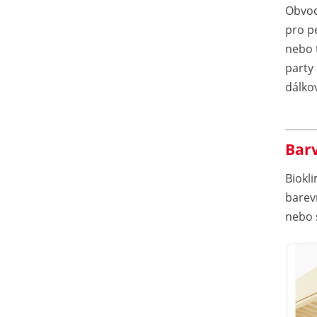
Obvod
pro p
nebo 
party
dálko
Barv
Biokl
barev
nebo 