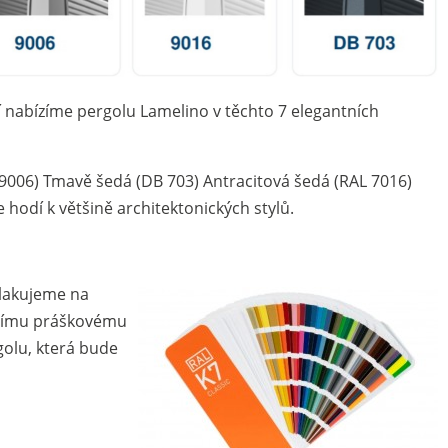
 nabízíme pergolu Lamelino v těchto 7 elegantních
 9006) Tmavě šedá (DB 703) Antracitová šedá (RAL 7016)
hodí k většině architektonic­kých stylů.
alakujeme na
itnímu práškovému
golu, která bude