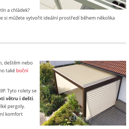
stín a chládek?
kže si můžete vytvořit ideální prostředí během několika
m, deštěm nebo
ino také
boční
P. Tyto rolety se
i větru i dešti
.
elké pergoly.
lní komfort