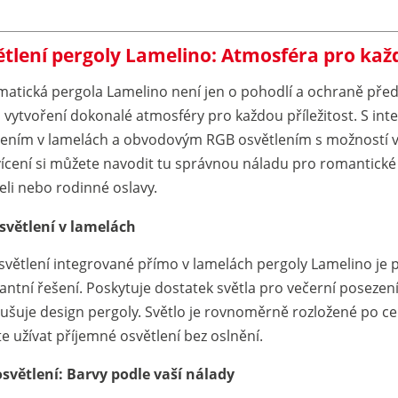
tlení pergoly Lamelino: Atmosféra pro každ
imatická pergola Lamelino není jen o pohodlí a ochraně před
o vytvoření dokonalé atmosféry pro každou příležitost. S i
lením v lamelách a obvodovým RGB osvětlením s možností v
ícení si můžete navodit tu správnou náladu pro romantické
eli nebo rodinné oslavy.
světlení v lamelách
světlení integrované přímo v lamelách pergoly Lamelino je p
gantní řešení. Poskytuje dostatek světla pro večerní posezen
ušuje design pergoly. Světlo je rovnoměrně rozložené po celé
e užívat příjemné osvětlení bez oslnění.
světlení: Barvy podle vaší nálady