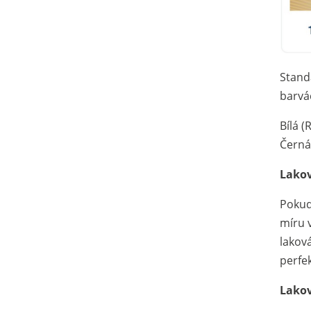
Stand
barvá
Bílá 
Černá 
Lakov
Pokud
míru 
laková
perfe
Lakov