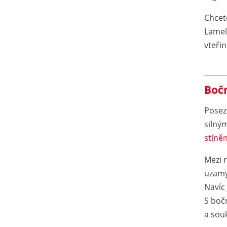
Chcete
Lamel
vteřin
Bočn
Posez
silný
stíněn
Mezi n
uzamyk
Navíc 
S boč
a sou