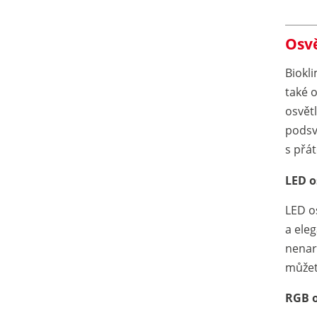
Osvě
Biokl
také 
osvět
podsv
s přát
LED o
LED o
a ele
nenar
můžet
RGB o