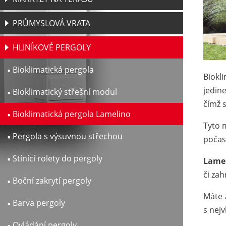
PRŮMYSLOVÁ VRATA
HLINÍKOVÉ PERGOLY
Bioklimatická pergola
Biokli
jedin
Bioklimatický střešní modul
čímž 
Bioklimatická pergola Lamelino
Tyto 
Pergola s výsuvnou střechou
počas
Stínící rolety do pergoly
Lamel
či zah
Boční zakrytí pergoly
Máte 
Barva pergoly
s nej
Ovládání pergoly