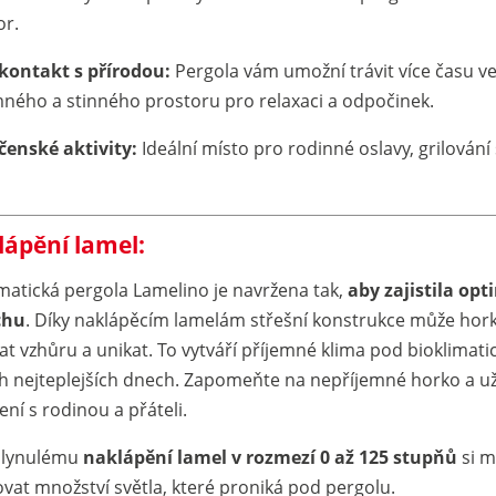
or.
 kontakt s přírodou:
Pergola vám umožní trávit více času ve
mného a stinného prostoru pro relaxaci a odpočinek.
čenské aktivity:
Ideální místo pro rodinné oslavy, grilování
ápění lamel:
imatická pergola Lamelino je navržena tak,
aby zajistila opt
chu
. Díky naklápěcím lamelám střešní konstrukce může hor
at vzhůru a unikat. To vytváří příjemné klima pod bioklimat
ěch nejteplejších dnech. Zapomeňte na nepříjemné horko a už
ní s rodinou a přáteli.
plynulému
naklápění lamel v rozmezí 0 až 125 stupňů
si m
ovat množství světla, které proniká pod pergolu.