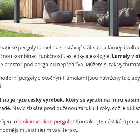
matické pergoly Lamelino se stávají stále populárnější volbou
ečnou kombinaci funkčnosti, estetiky a ekologie.
Lamely v o
se prostor pod pergolou nepřehřívá. Můžete si tak vychutnat
moderní pergoly s otočnými lamelami jsou navrženy tak, ab
í.
ino je ryze český výrobek, který se vyrábí na míru vaš
radě. Navíc získáte prodlouženou záruku 4 roky, což je důkaz
zájem o
bioklimatickou pergolu
? Kontaktujte nás! Rádi por
vhodnějším zastíněním vaší terasy.