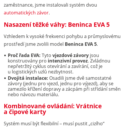
zaměstnance, jsme instalovali systém dvou
automatických závor
.
Nasazení těžké váhy: Beninca EVA 5
Vzhledem k vysoké frekvenci pohybu a průmyslovému
prostředí jsme zvolili model
Beninca EVA 5
.
Proč řada EVA:
Tyto
vjezdové závory
jsou
konstruovány pro
intenzivní provoz
. Zvládnou
nepřetržitý cyklus otevírání a zavírání, což je
u logistických uzlů nezbytnost.
Dvojitá instalace:
Osadili jsme dvě samostatné
závory (jednu pro vjezd, jednu pro výjezd), aby se
zamezilo křížení dopravy a zácpám při střídání směn
nebo návozu materiálu.
Kombinované ovládání: Vrátnice
a čipové karty
Systém musí být flexibilní – musí pustit „cizího“