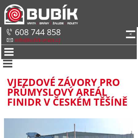
608 744 858
<
info@bubik-vrata.cz
VJEZDOVÉ ZÁVORY PRO
PRŮMYSLOVÝ AREÁL
FINIDR V ČESKÉM TĚŠÍNĚ