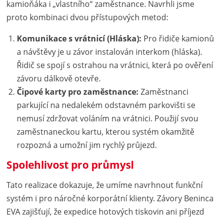
kamioňáka i „vlastního“ zaměstnance. Navrhli jsme
proto kombinaci dvou přístupových metod:
Komunikace s vrátnicí (Hláska):
Pro řidiče kamionů
a návštěvy je u závor instalován interkom (hláska).
Řidič se spojí s ostrahou na vrátnici, která po ověření
závoru dálkově otevře.
Čipové karty pro zaměstnance:
Zaměstnanci
parkující na nedalekém odstavném parkovišti se
nemusí zdržovat voláním na vrátnici. Použijí svou
zaměstnaneckou kartu, kterou systém okamžitě
rozpozná a umožní jim rychlý průjezd.
Spolehlivost pro průmysl
Tato realizace dokazuje, že umíme navrhnout funkční
systém i pro náročné korporátní klienty. Závory Beninca
EVA zajišťují, že expedice hotových tiskovin ani příjezd