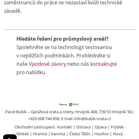
zaměstnanců do práce se nezastaví kvůli technické
závadě.
Hledáte řešení pro průmyslový areál?
Spolehněte se na technologii testovanou
v nejtěžších podmínkách. Prohlédněte si
naše
Vjezdové závory
nebo nás
kontaktujte
pro nabídku.
Pavel Bubík – Garážová vrata a rolety, Hnojník 408, 739 53 Hnojník Tel.:
+420 608 744 858, E-mail:
info@bubik-vrata.cz
Obchodní zastoupení:
Kontakt
Ostrava
Opava
Frýdek-
Místek
Hranice
Karviná
Český Těšín
Havířov
Nový