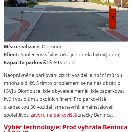
Místo realizace:
Olomouc
Klient:
Společenství vlastníků jednotek (bytový dům)
Kapacita parkoviště:
60 vozidel
Neoprávněné parkování cizích vozidel je noční můrou
mnoha sídlišť. S tímto problémem se na nás obrátilo
i SVJ z Olomouce, kde obyvatelé neměli kde zaparkovat
kvůli vozidlům z okolních firem. Pro parkoviště
s kapacitou 60 vozidel jsme navrhli a nainstalovali
spolehlivou
závoru na parkoviště
značky Beninca.
Výběr technologie: Proč vyhrála Beninca