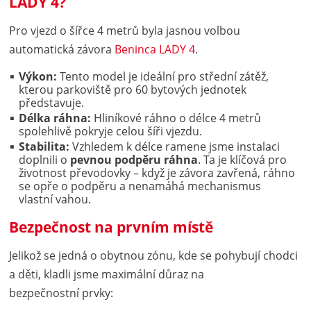
LADY 4?
Pro vjezd o šířce 4 metrů byla jasnou volbou
automatická závora
Beninca LADY 4
.
Výkon:
Tento model je ideální pro střední zátěž,
kterou parkoviště pro 60 bytových jednotek
představuje.
Délka ráhna:
Hliníkové ráhno o délce 4 metrů
spolehlivě pokryje celou šíři vjezdu.
Stabilita:
Vzhledem k délce ramene jsme instalaci
doplnili o
pevnou podpěru ráhna
. Ta je klíčová pro
životnost převodovky – když je závora zavřená, ráhno
se opře o podpěru a nenamáhá mechanismus
vlastní vahou.
Bezpečnost na prvním místě
Jelikož se jedná o obytnou zónu, kde se pohybují chodci
a děti, kladli jsme maximální důraz na
bezpečnostní prvky: