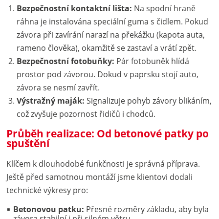
Bezpečnostní kontaktní lišta:
Na spodní hraně
ráhna je instalována speciální guma s čidlem. Pokud
závora při zavírání narazí na překážku (kapota auta,
rameno člověka), okamžitě se zastaví a vrátí zpět.
Bezpečnostní fotobuňky:
Pár fotobuněk hlídá
prostor pod závorou. Dokud v paprsku stojí auto,
závora se nesmí zavřít.
Výstražný maják:
Signalizuje pohyb závory blikáním,
což zvyšuje pozornost řidičů i chodců.
Průběh realizace: Od betonové patky po
spuštění
Klíčem k dlouhodobé funkčnosti je správná příprava.
Ještě před samotnou montáží jsme klientovi dodali
technické výkresy pro:
Betonovou patku:
Přesné rozměry základu, aby byla
závora stabilní i při silném větru.