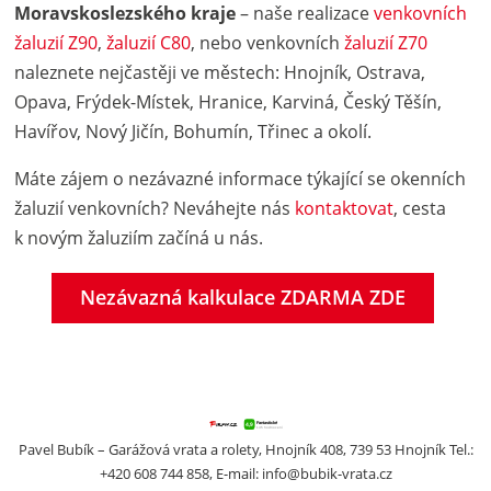
Moravskoslezského kraje
– naše realizace
venkovních
žaluzií Z90
,
žaluzií C80
, nebo venkovních
žaluzií Z70
naleznete nejčastěji ve městech: Hnojník, Ostrava,
Opava, Frýdek-Místek, Hranice, Karviná, Český Těšín,
Havířov, Nový Jičín, Bohumín, Třinec a okolí.
Máte zájem o nezávazné informace týkající se okenních
žaluzií venkovních? Neváhejte nás
kontaktovat
, cesta
k novým žaluziím začíná u nás.
Nezávazná kalkulace ZDARMA ZDE
Pavel Bubík – Garážová vrata a rolety, Hnojník 408, 739 53 Hnojník Tel.:
+420 608 744 858, E-mail:
info@bubik-vrata.cz