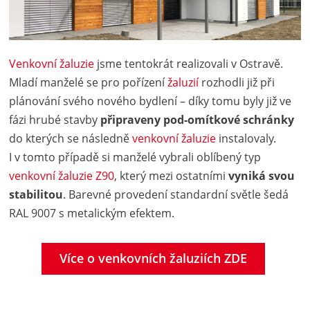
Venkovní žaluzie
jsme tentokrát realizovali v Ostravě.
Mladí manželé se pro pořízení
žaluzií
rozhodli již při
plánování svého nového bydlení – díky tomu byly již ve
fázi hrubé stavby
připraveny pod-omítkové schránky
do kterých se následně
venkovní žaluzie
instalovaly.
I v tomto případě si manželé vybrali oblíbený typ
venkovní žaluzie Z90
, který mezi ostatními
vyniká svou
stabilitou
. Barevné provedení standardní světle šedá
RAL 9007 s metalickým efektem.
Více o venkovních žaluziích ZDE