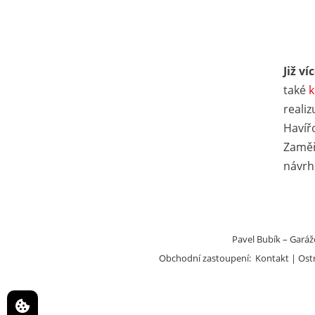
Již v
také
k
realiz
Havíř
Zaměř
návrh
Pavel Bubík – Garážo
Obchodní zastoupení:
Kontakt
Ost