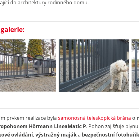
ající do architektury rodinného domu.
galerie:
ím prvkem realizace byla
samonosná teleskopická brána
o
tropohonem Hörmann LineaMatic P
. Pohon zajišťuje plyn
kové ovládání
,
výstražný maják
a
bezpečnostní fotobuň