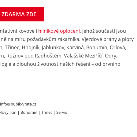
e ZDARMA ZDE
tativní kovové i
hliníkové oplocení
, jehož součástí jsou
esně na míru požadavkům zákazníka. Vjezdové brány a ploty
ín, Třinec, Hnojník, Jablunkov, Karviná, Bohumín, Orlová,
těm, Rožnov pod Radhoštěm, Valašské Meziříčí, Odry.
ogie a dlouhou životnost našich řešení – od prvního
info@bubik-vrata.cz
Nový Jičín
Bohumín
Třinec
Servis