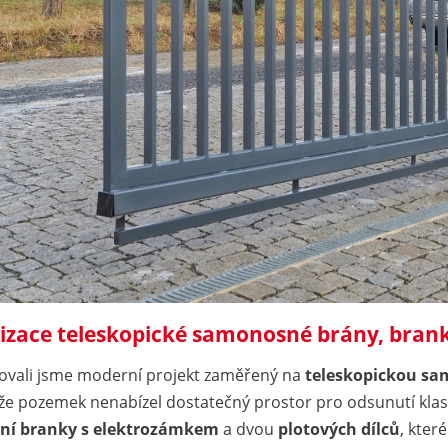
izace teleskopické samonosné brány, brank
zovali jsme moderní projekt zaměřený na
teleskopickou s
že pozemek nenabízel dostatečný prostor pro odsunutí kla
ní branky s elektrozámkem
a dvou
plotových dílců
, kter