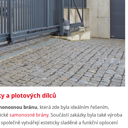
y a plotových dílců
amonosnou bránu
, která zde byla ideálním řešením,
sické
samonosné brány
. Součástí zakázky byla také výroba
é společně vytvářejí esteticky sladěné a funkční oplocení