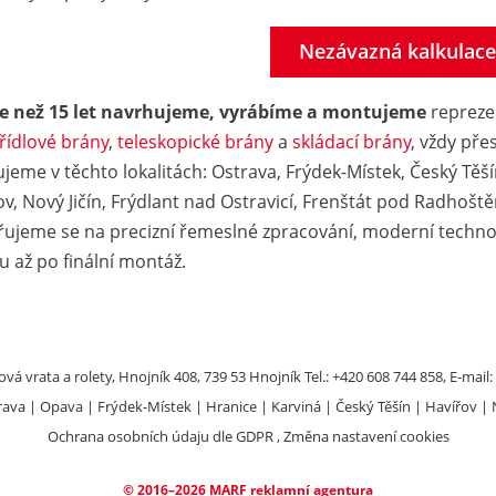
Nezávazná kalkulac
íce než 15 let navrhujeme, vyrábíme a montujeme
reprezen
řídlové brány
,
teleskopické brány
a
skládací brány
, vždy př
ujeme v těchto lokalitách: Ostrava, Frýdek-Místek, Český Těš
ov, Nový Jičín, Frýdlant nad Ostravicí, Frenštát pod Radhoš
ujeme se na precizní řemeslné zpracování, moderní technol
u až po finální montáž.
vá vrata a rolety, Hnojník 408, 739 53 Hnojník Tel.: +420 608 744 858, E-mail:
rava
Opava
Frýdek-Místek
Hranice
Karviná
Český Těšín
Havířov
Ochrana osobních údaju dle GDPR
,
Změna nastavení cookies
© 2016–2026
MARF
reklamní agentura