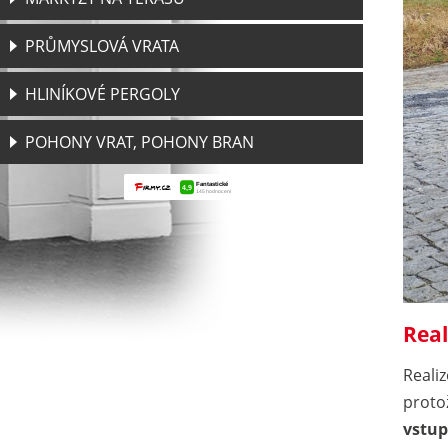
PRŮMYSLOVÁ VRATA
HLINÍKOVÉ PERGOLY
POHONY VRAT, POHONY BRAN
Real
Reali
proto
vstup