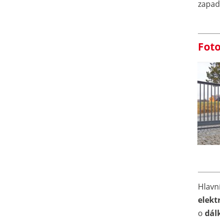
zapad
Foto
Hlavn
elek
o
dál