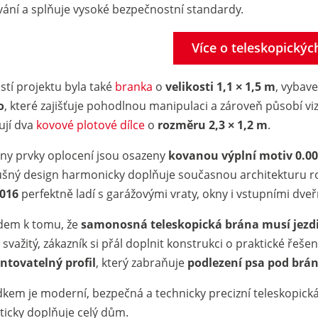
vání a splňuje vysoké bezpečnostní standardy.
Více o teleskopický
stí projektu byla také
branka
o
velikosti 1,1 × 1,5 m
, vybav
o
, které zajišťuje pohodlnou manipulaci a zároveň působí 
ují dva
kovové plotové dílce
o
rozměru 2,3 × 1,2 m
.
ny prvky oplocení jsou osazeny
kovanou výplní motiv 0.0
ušný design harmonicky doplňuje současnou architekturu 
016
perfektně ladí s garážovými vraty, okny i vstupními dveř
dem k tomu, že
samonosná teleskopická brána musí jezdit
svažitý, zákazník si přál doplnit konstrukci o praktické řeše
tovatelný profil
, který zabraňuje
podlezení psa pod brá
dkem je moderní, bezpečná a technicky precizní teleskopick
eticky doplňuje celý dům.