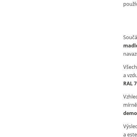
použí
Součá
madl
navaz
Všech
a vzd
RAL 7
Vzhle
mírně 
demon
Výsle
a est