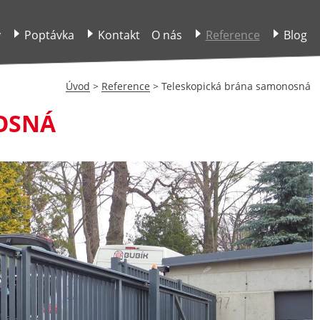
y
Poptávka
Kontakt
O nás
Reference
Blog
Úvod
>
Reference
> Teleskopická brána samonosná
OSNÁ