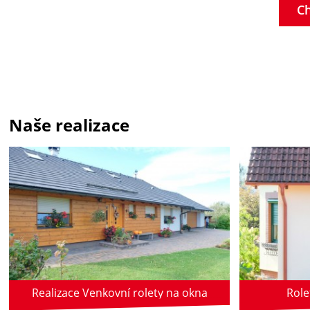
C
Naše realizace
Realizace Venkovní rolety na okna
Role