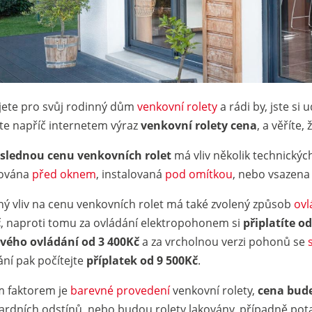
jete pro svůj rodinný dům
venkovní rolety
a rádi by, jste si 
te napříč internetem výraz
venkovní rolety cena
, a věříte
slednou cenu venkovních rolet
má vliv několik technických 
ována
před oknem
, instalovaná
pod omítkou
, nebo vsazen
ný vliv na cenu venkovních rolet má také zvolený způsob
ovl
č
, naproti tomu za ovládání elektropohonem si
připlatíte o
vého ovládání od 3 400Kč
a za vrcholnou verzi pohonů se
ání pak počítejte
příplatek od 9 500Kč
.
m faktorem je
barevné provedení
venkovní rolety,
cena bude
ardních odstínů, nebo budou rolety lakovány, případně pot