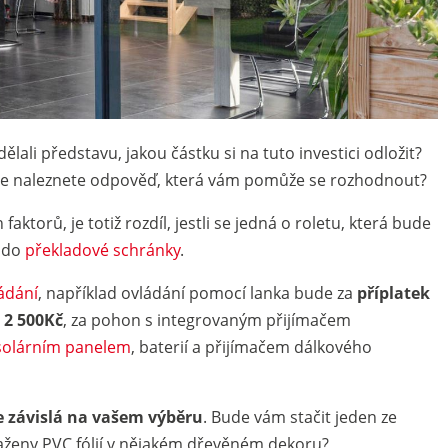
udělali představu, jakou částku si na tuto investici odložit?
, že naleznete odpověď, která vám pomůže se rozhodnout?
faktorů, je totiž rozdíl, jestli se jedná o roletu, která bude
a do
překladové schránky
.
ádání
, například ovládání pomocí lanka bude za
příplatek
d 2 500Kč
, za pohon s integrovaným přijímačem
solárním panelem
, baterií a přijímačem dálkového
 závislá na vašem výběru
. Bude vám stačit jeden ze
aženy PVC fólií v nějakém dřevěném dekoru?