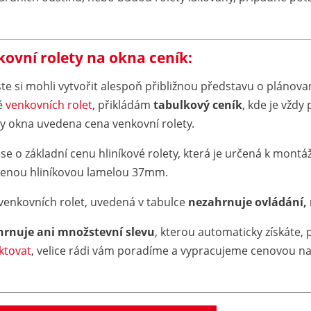
ovní rolety na okna ceník:
ste si mohli vytvořit alespoň přibližnou představu o plánovan
ě
venkovních rolet
, přikládám
tabulkový ceník
, kde je vždy 
ky okna uvedena cena venkovní rolety.
se o základní cenu hliníkové rolety, která je určená k montá
lenou hliníkovou lamelou 37mm.
venkovních rolet, uvedená v tabulce
nezahrnuje ovládání,
rnuje ani množstevní slevu
, kterou automaticky získáte,
ktovat
, velice rádi vám poradíme a vypracujeme cenovou n