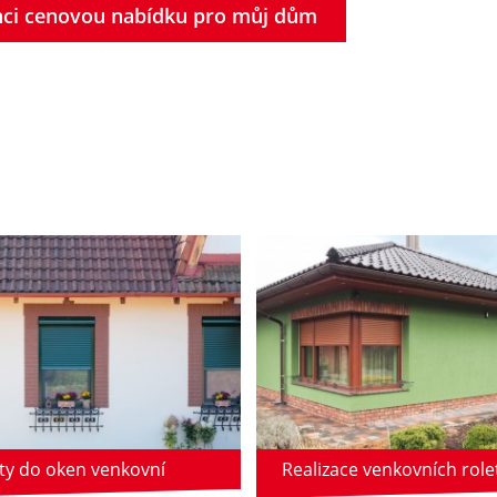
hci cenovou nabídku pro můj dům
ty do oken venkovní
Realizace venkovních role