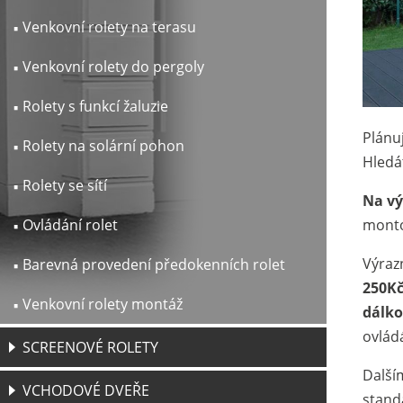
Venkovní rolety na terasu
Venkovní rolety do pergoly
Rolety s funkcí žaluzie
Plánu
Rolety na solární pohon
Hledá
Rolety se sítí
Na vý
mont
Ovládání rolet
Výraz
Barevná provedení předokenních rolet
250K
Venkovní rolety montáž
dálko
ovlád
SCREENOVÉ ROLETY
Další
VCHODOVÉ DVEŘE
stand