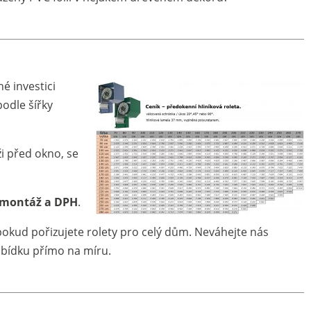
é investici
podle šířky
ži před okno, se
 montáž a DPH
.
 pokud pořizujete rolety pro celý dům. Neváhejte nás
abídku přímo na míru.