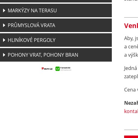
MARKÝZY NA TERASU
Venk
PRŮMYSLOVÁ VRATA
Aby, j
HLINÍKOVÉ PERGOLY
a cen
POHONY VRAT, POHONY BRAN
a výš
Jedná 
zatep
Cena 
Nezah
konta