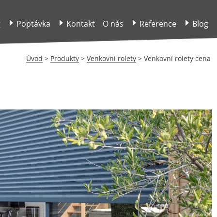
y
Poptávka
Kontakt
O nás
Reference
Blog
Úvod
>
Produkty
>
Venkovní rolety
>
Venkovní rolety cena