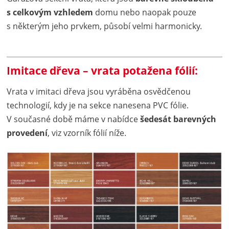
s celkovým vzhledem
domu nebo naopak pouze
s některým jeho prvkem, působí velmi harmonicky.
Imitace dřeva – vrata potažena fólií:
Vrata v imitaci dřeva jsou vyráběna osvědčenou
technologií, kdy je na sekce nanesena PVC fólie.
V současné době máme v nabídce
šedesát barevných
provedení
, viz vzorník fólií níže.