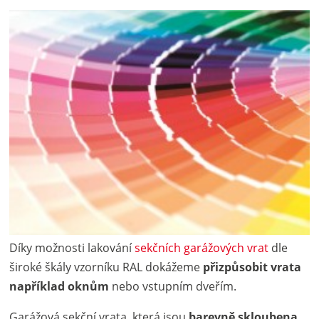
Díky možnosti lakování
sekčních garážových vrat
dle
široké škály vzorníku RAL dokážeme
přizpůsobit vrata
například oknům
nebo vstupním dveřím.
Garážová sekční vrata, která jsou
barevně skloubena