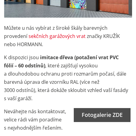
Můžete u nás vybírat z široké škály barevných
provedení
sekčních garážových vrat
značky KRUŽÍK
nebo HORMANN.
K dispozici jsou
imitace dřeva (potažení vrat PVC
fólií – 60 odstínů)
, které zajišťují vysokou
a dlouhodobou ochranu proti rozmarům počasí, dále
barevná úprava dle vzorníku RAL (více než
3000 odstínů), která dokáže skloubit vzhled vaší fasády
s vaší garáží.
Neváhejte nás kontaktovat,
Fotogalerie ZDE
velice rádi vám poradíme
s nejvhodnějším řešením.