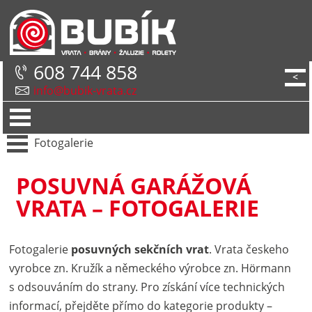
608 744 858
<
info@bubik-vrata.cz
Fotogalerie
POSUVNÁ GARÁŽOVÁ
VRATA – FOTOGALERIE
Fotogalerie
posuvných sekčních vrat
. Vrata českeho
vyrobce zn. Kružík a německého výrobce zn. Hörmann
s odsouváním do strany. Pro získání více technických
informací, přejděte přímo do kategorie produkty –