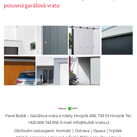
posuvná garážová vrata:
Posuvná
Garážová
Garážová
Garážová
garážová
vrata
vrata
vrata Kružík
vrata do
Hormann
Hormann
posuvná do
strany
posuvná do
posuvná do
strany.
HORMANN.
strany.
strany.
Posuvná
Garážová
Garážová
garážová
vrata
vrata
vrata do
Hormann
Hormann
strany
posuvná do
posuvná do
HORMANN.
strany.
strany.
Pavel Bubík – Garážová vrata a rolety, Hnojník 408, 739 53 Hnojník Tel.:
+420 608 744 858, E-mail:
info@bubik-vrata.cz
Obchodní zastoupení:
Kontakt
Ostrava
Opava
Frýdek-