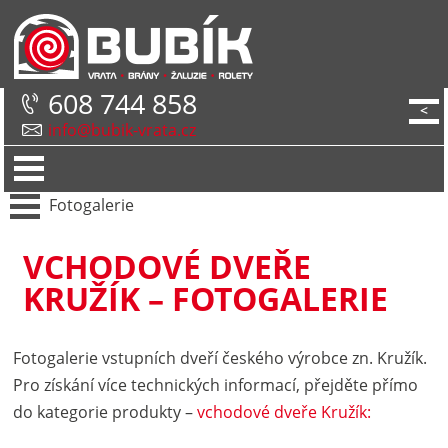
608 744 858
<
info@bubik-vrata.cz
Fotogalerie
VCHODOVÉ DVEŘE
KRUŽÍK – FOTOGALERIE
Fotogalerie vstupních dveří českého výrobce zn. Kružík.
Pro získání více technických informací, přejděte přímo
do kategorie produkty –
vchodové dveře Kružík: